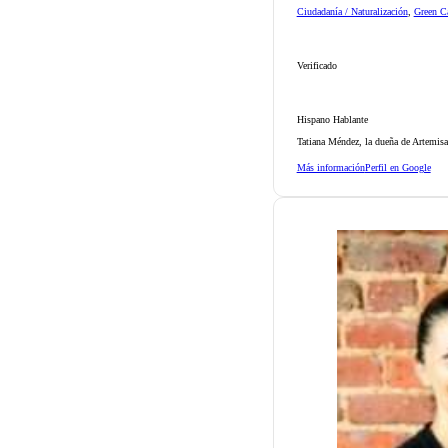
Ciudadanía / Naturalización
,
Green Ca
Verificado
Hispano Hablante
Tatiana Méndez, la dueña de Artemisa
Más información
Perfil en Google