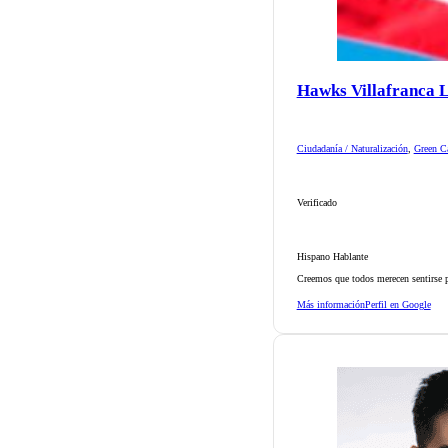
Hawks Villafranca 
Ciudadanía / Naturalización
,
Green Ca
Verificado
Hispano Hablante
Creemos que todos merecen sentirse p
Más información
Perfil en Google