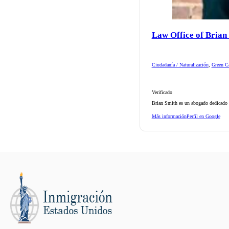
Law Office of Brian
Ciudadanía / Naturalización
,
Green Ca
Verificado
Brian Smith es un abogado dedicado d
Más información
Perfil en Google