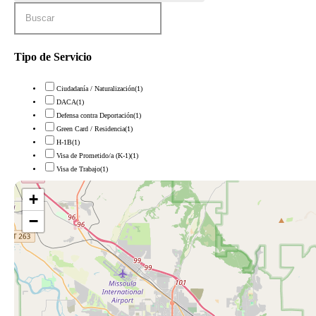
Tipo de Servicio
Ciudadanía / Naturalización
(1)
DACA
(1)
Defensa contra Deportación
(1)
Green Card / Residencia
(1)
H-1B
(1)
Visa de Prometido/a (K-1)
(1)
Visa de Trabajo
(1)
+
−