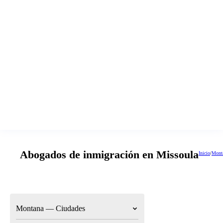
Abogados de inmigración en Missoula
Inicio
/
Mont
Montana — Ciudades