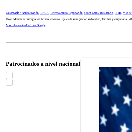
Ciudadanía / Naturalización
,
DACA
,
Defensa contra Deportación
,
Green Card / Residencia
,
H-1B
,
Visa de
River Mountain Immigration brinda servicios legales de inmigración individual, familiar y empresarial. 
Más información
Perfil en Google
Patrocinados a nivel nacional