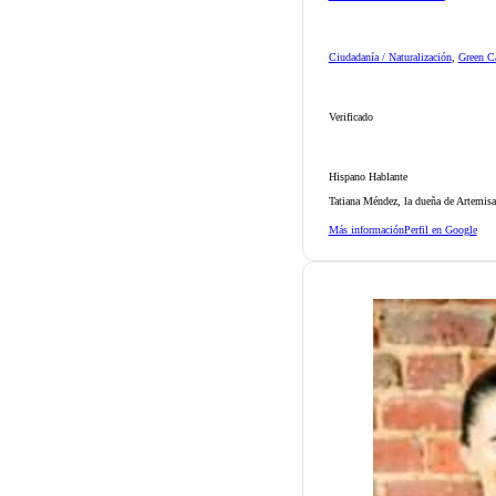
Ciudadanía / Naturalización
,
Green Ca
Verificado
Hispano Hablante
Tatiana Méndez, la dueña de Artemisa
Más información
Perfil en Google