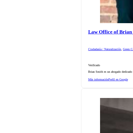
Law Office of Brian
Ciudadanía / Naturalización
,
Green Ca
Verificado
Brian Smith es un abogado dedicado d
Más información
Perfil en Google