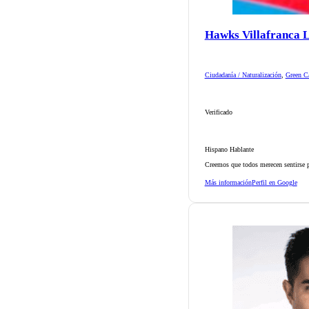
Hawks Villafranca 
Ciudadanía / Naturalización
,
Green Ca
Verificado
Hispano Hablante
Creemos que todos merecen sentirse p
Más información
Perfil en Google