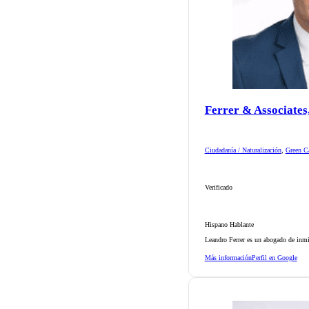
Ferrer & Associates
Ciudadanía / Naturalización
,
Green Ca
Verificado
Hispano Hablante
Leandro Ferrer es un abogado de inmi
Más información
Perfil en Google