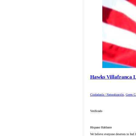
Hawks Villafranca 
Ciudadanía / Naturalización
,
Green Ca
Verificado
Hispano Hablante
We believe everyone deserves to feel 