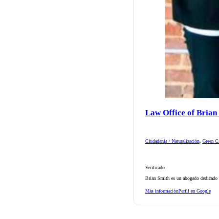
Law Office of Brian
Ciudadanía / Naturalización
,
Green Ca
Verificado
Brian Smith es un abogado dedicado d
Más información
Perfil en Google