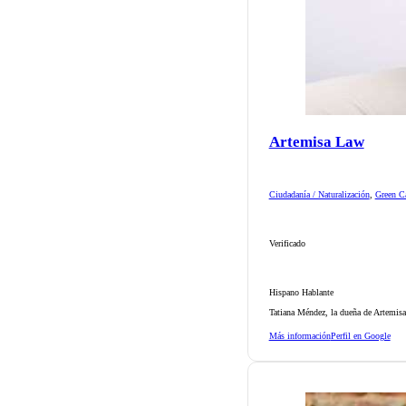
Artemisa Law
Ciudadanía / Naturalización
,
Green Ca
Verificado
Hispano Hablante
Tatiana Méndez, la dueña de Artemisa
Más información
Perfil en Google