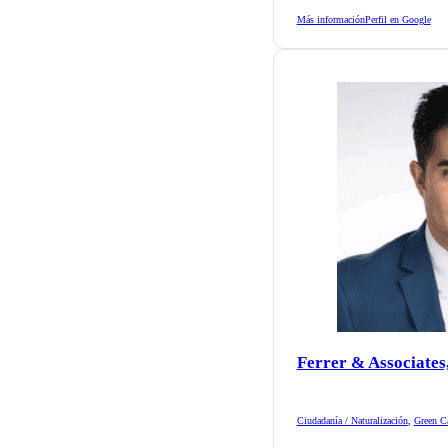
Más información
Perfil en Google
Ferrer & Associates
Ciudadanía / Naturalización
,
Green Ca