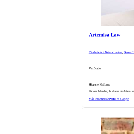
Artemisa Law
Ciudadanía / Naturalización
,
Green Ca
Verificado
Hispano Hablante
Tatiana Méndez, la dueña de Artemisa
Más información
Perfil en Google