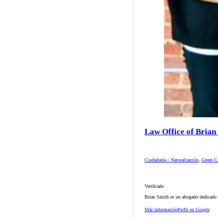
Law Office of Brian
Ciudadanía / Naturalización
,
Green Ca
Verificado
Brian Smith es un abogado dedicado d
Más información
Perfil en Google