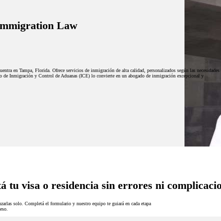
Immigration Law
entra en Tampa, Florida. Ofrece servicios de inmigración de alta calidad, personalizados según las necesidades
cio de Inmigración y Control de Aduanas (ICE) lo convierte en un abogado de inmigración excepcional y
á tu visa o residencia sin errores ni complicaci
zarlas solo. Completá el formulario y nuestro equipo te guiará en cada etapa
eso.