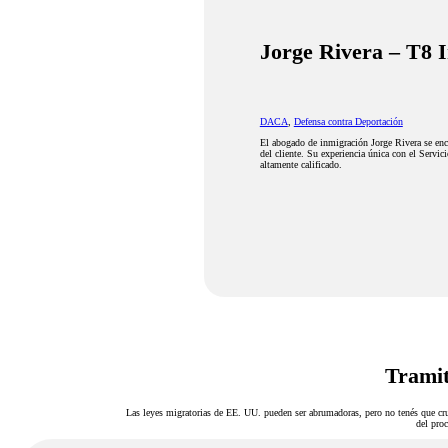
Jorge Rivera – T8 
DACA
,
Defensa contra Deportación
El abogado de inmigración Jorge Rivera se encu
del cliente. Su experiencia única con el Servi
altamente calificado.
Tramit
Las leyes migratorias de EE. UU. pueden ser abrumadoras, pero no tenés que cru
del proc