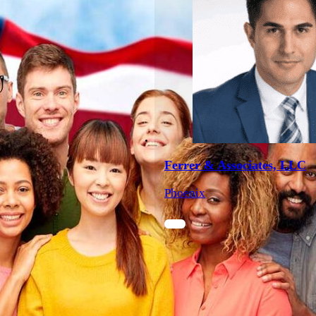
Ferrer & Associates, LLC
Phoenix