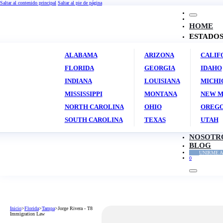
Saltar al contenido principal
Saltar al pie de página
HOME
ESTADO
ALABAMA
ARIZONA
CALIF
FLORIDA
GEORGIA
IDAHO
INDIANA
LOUISIANA
MICHI
MISSISSIPPI
MONTANA
NEW M
NORTH CAROLINA
OHIO
OREG
SOUTH CAROLINA
TEXAS
UTAH
NOSOTR
BLOG
UNIRME A
0
Inicio
>
Florida
>
Tampa
>
Jorge Rivera - T8
Immigration Law