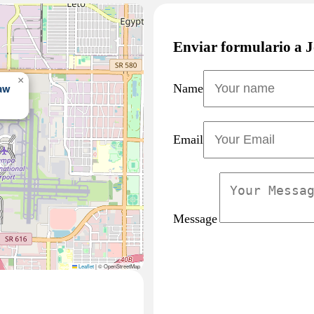
Enviar formulario a 
×
Law
Name
Email
Message
Leaflet
|
© OpenStreetMap