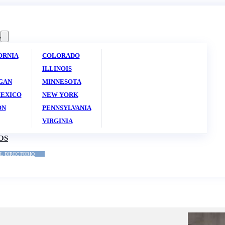
S
ORNIA
COLORADO
ILLINOIS
GAN
MINNESOTA
EXICO
NEW YORK
ON
PENNSYLVANIA
VIRGINIA
OS
L DIRECTORIO