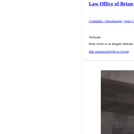
Law Office of Brian
Ciudadanía / Naturalización
,
Green Ca
Verificado
Brian Smith es un abogado dedicado d
Más información
Perfil en Google