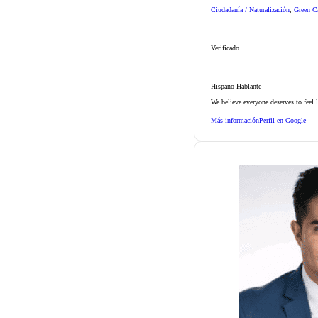
Ciudadanía / Naturalización
,
Green Ca
Verificado
Hispano Hablante
We believe everyone deserves to feel 
Más información
Perfil en Google