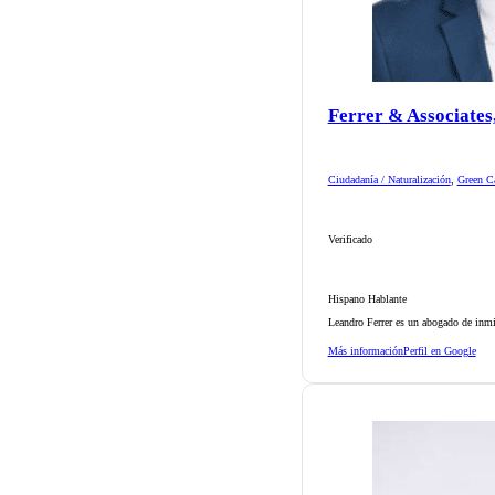
Ferrer & Associates
Ciudadanía / Naturalización
,
Green Ca
Verificado
Hispano Hablante
Leandro Ferrer es un abogado de inmi
Más información
Perfil en Google