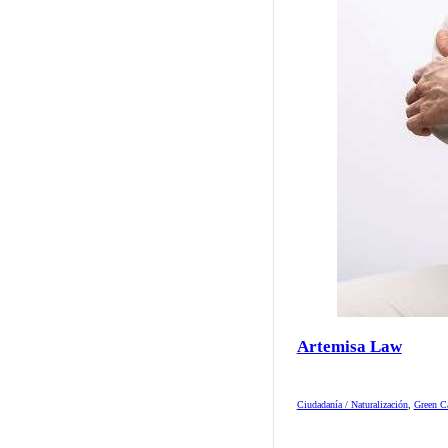
Artemisa Law
Ciudadanía / Naturalización
,
Green Ca