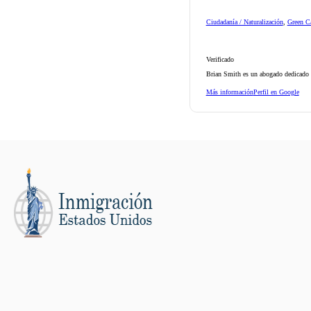
Ciudadanía / Naturalización
,
Green Ca
Verificado
Brian Smith es un abogado dedicado d
Más información
Perfil en Google