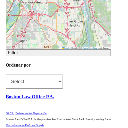
Leaflet
|
Leaflet | ©
OpenStreetMap
contributors
Filter
Ordenar por
Boston Law Office P.A.
DACA
,
Defensa contra Deportación
Boston Law Office P.A. is the premiere law firm in West Saint Paul. Proudly serving Saint
Más información
Perfil en Google