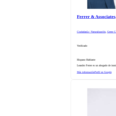
Ferrer & Associates
Ciudadanía / Naturalización
,
Green Ca
Verificado
Hispano Hablante
Leandro Ferrer es un abogado de inmi
Más información
Perfil en Google