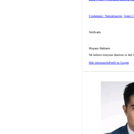
Ciudadanía / Naturalización
,
Green Ca
Verificado
Hispano Hablante
We believe everyone deserves to feel 
Más información
Perfil en Google