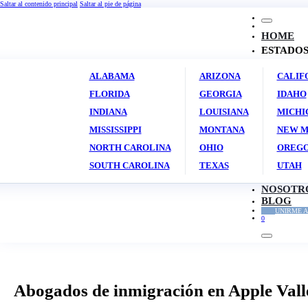
Saltar al contenido principal
Saltar al pie de página
HOME
ESTADO
ALABAMA
ARIZONA
CALIF
FLORIDA
GEORGIA
IDAHO
INDIANA
LOUISIANA
MICHI
MISSISSIPPI
MONTANA
NEW M
NORTH CAROLINA
OHIO
OREG
SOUTH CAROLINA
TEXAS
UTAH
NOSOTR
BLOG
UNIRME A
0
Abogados de inmigración en Apple Vall