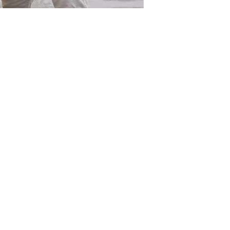
 – T8 Immigration Law
orge Rivera se encuentra en Tampa, Florida. Ofrece servicios de inmigración de
Google