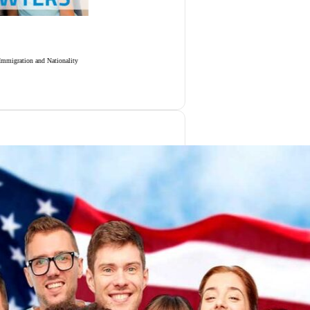
Powers Law 
Powers Law Group, P.C. is
Más información
Perfil en 