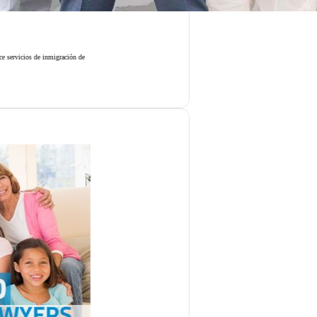
Jorge Rivera
El abogado de inmigración J
Más información
Perfil en 