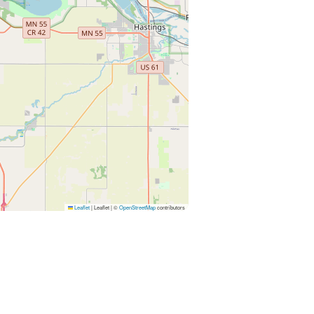
Leaflet
|
Leaflet | ©
OpenStreetMap
contributors