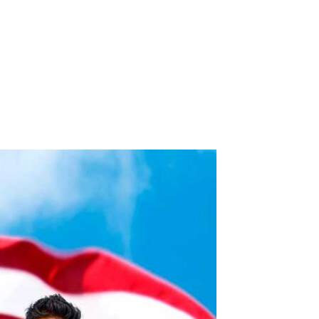
Group, P.C.
 an immigration law firm focused 100% on U.S. Immigration and Nationality
Google