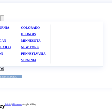
S
ORNIA
COLORADO
ILLINOIS
GAN
MINNESOTA
EXICO
NEW YORK
ON
PENNSYLVANIA
VIRGINIA
OS
L DIRECTORIO
ey
Inicio
/
Minnesota
/
Apple Valley