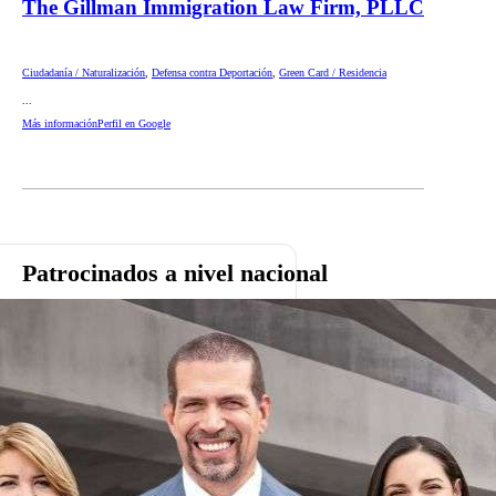
The Gillman Immigration Law Firm, PLLC
Ciudadanía / Naturalización
,
Defensa contra Deportación
,
Green Card / Residencia
...
Más información
Perfil en Google
Patrocinados a nivel nacional