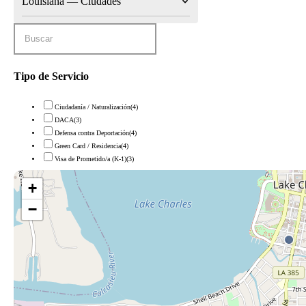
Louisiana — Ciudades
Tipo de Servicio
Ciudadanía / Naturalización
(4)
DACA
(3)
Defensa contra Deportación
(4)
Green Card / Residencia
(4)
Visa de Prometido/a (K-1)
(3)
+
−