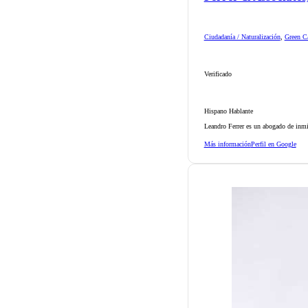
Ciudadanía / Naturalización
,
Green Ca
Verificado
Hispano Hablante
Leandro Ferrer es un abogado de inmi
Más información
Perfil en Google