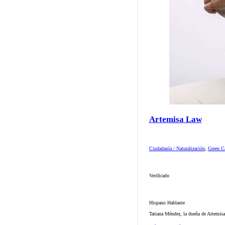
Artemisa Law
Ciudadanía / Naturalización
,
Green Ca
Verificado
Hispano Hablante
Tatiana Méndez, la dueña de Artemisa