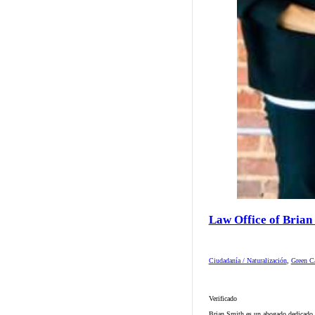
Law Office of Brian
Ciudadanía / Naturalización
,
Green Ca
Verificado
Brian Smith es un abogado dedicado d