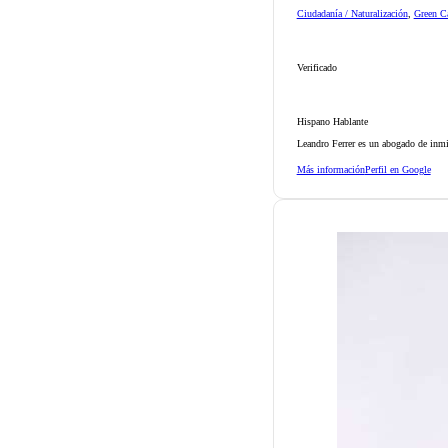
Ciudadanía / Naturalización
,
Green Ca
Verificado
Hispano Hablante
Leandro Ferrer es un abogado de inmi
Más información
Perfil en Google