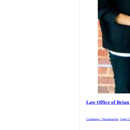
Law Office of Brian
Ciudadanía / Naturalización
,
Green Ca