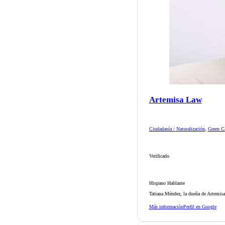
Artemisa Law
Ciudadanía / Naturalización
,
Green Ca
Verificado
Hispano Hablante
Tatiana Méndez, la dueña de Artemisa
Más información
Perfil en Google