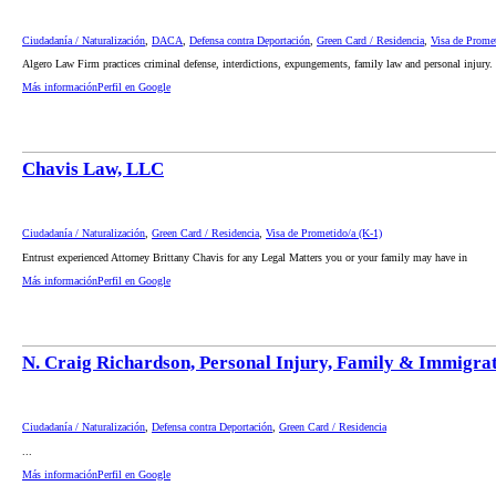
Ciudadanía / Naturalización
,
DACA
,
Defensa contra Deportación
,
Green Card / Residencia
,
Visa de Promet
Algero Law Firm practices criminal defense, interdictions, expungements, family law and personal injury.
Más información
Perfil en Google
Chavis Law, LLC
Ciudadanía / Naturalización
,
Green Card / Residencia
,
Visa de Prometido/a (K-1)
Entrust experienced Attorney Brittany Chavis for any Legal Matters you or your family may have in
Más información
Perfil en Google
N. Craig Richardson, Personal Injury, Family & Immigr
Ciudadanía / Naturalización
,
Defensa contra Deportación
,
Green Card / Residencia
...
Más información
Perfil en Google