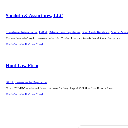
Sudduth & Associates, LLC
Ciudadanía / Naturalización
,
DACA
,
Defensa contra Deportación
,
Green Card / Residencia
,
Visa de Promet
If you’re in need of legal representation in Lake Charles, Louisiana for criminal defense, family law,
Más información
Perfil en Google
Hunt Law Firm
DACA
,
Defensa contra Deportación
Need a DUI/DWI or criminal defense attorney for drug charges? Call Hunt Law Firm in Lake
Más información
Perfil en Google