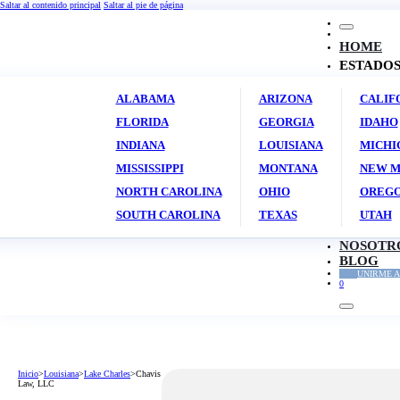
Saltar al contenido principal
Saltar al pie de página
HOME
ESTADO
ALABAMA
ARIZONA
CALIF
FLORIDA
GEORGIA
IDAHO
INDIANA
LOUISIANA
MICHI
MISSISSIPPI
MONTANA
NEW M
NORTH CAROLINA
OHIO
OREG
SOUTH CAROLINA
TEXAS
UTAH
NOSOTR
BLOG
UNIRME A
0
Inicio
>
Louisiana
>
Lake Charles
>
Chavis
Law, LLC