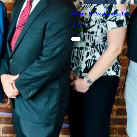
Ferrer & Associates, LLC
Phoenix