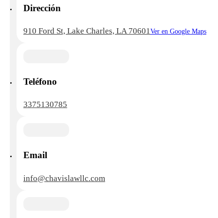
Dirección
910 Ford St, Lake Charles, LA 70601
Ver en Google Maps
Teléfono
3375130785
Email
info@chavislawllc.com