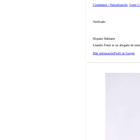
Ciudadanía / Naturalización
,
Green Ca
Verificado
Hispano Hablante
Leandro Ferrer es un abogado de inmi
Más información
Perfil en Google