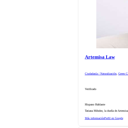
Artemisa Law
Ciudadanía / Naturalización
,
Green Ca
Verificado
Hispano Hablante
Tatiana Méndez, la dueña de Artemisa
Más información
Perfil en Google