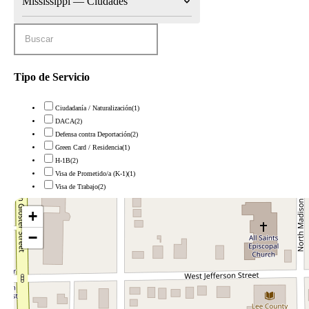
Mississippi — Ciudades
Tipo de Servicio
Ciudadanía / Naturalización
(1)
DACA
(2)
Defensa contra Deportación
(2)
Green Card / Residencia
(1)
H-1B
(2)
Visa de Prometido/a (K-1)
(1)
Visa de Trabajo
(2)
+
−