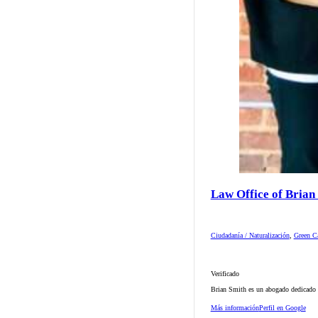
Law Office of Brian
Ciudadanía / Naturalización
,
Green Ca
Verificado
Brian Smith es un abogado dedicado d
Más información
Perfil en Google