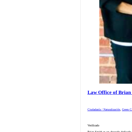
Law Office of Brian
Ciudadanía / Naturalización
,
Green Ca
Verificado
Brian Smith es un abogado dedicado d