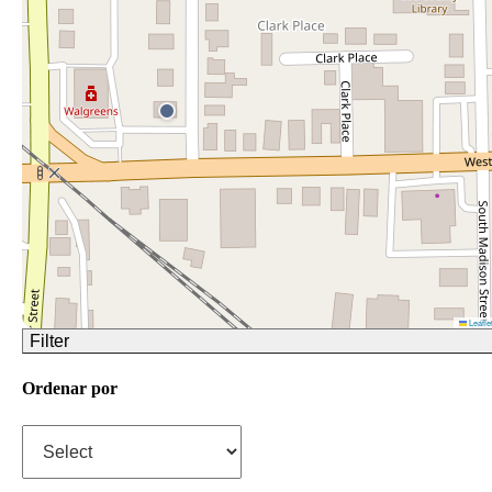
Leafle
Filter
Ordenar por