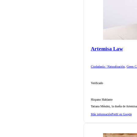
Artemisa Law
Ciudadanía / Naturalización
,
Green Ca
Verificado
Hispano Hablante
Tatiana Méndez, la dueña de Artemisa
Más información
Perfil en Google