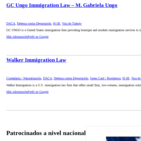
GC Ungo Immigration Law – M. Gabriela Ungo
DACA
,
Defensa contra Deportación
,
H-1B
,
Visa de Trabajo
GC UNGO is a United States immigration firm providing boutique and modern immigration services to i
Más información
Perfil en Google
Walker Immigration Law
Ciudadanía / Naturalización
,
DACA
,
Defensa contra Deportación
,
Green Card / Residencia
,
H-1B
,
Visa de
Walker Immigration is a U.S. immigration law firm that offers small firm, low-volume, immigration solu
Más información
Perfil en Google
Patrocinados a nivel nacional