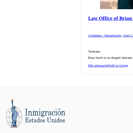
Law Office of Brian
Ciudadanía / Naturalización
,
Green Ca
Verificado
Brian Smith es un abogado dedicado d
Más información
Perfil en Google