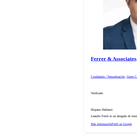
Ferrer & Associates
Ciudadanía / Naturalización
,
Green Ca
Verificado
Hispano Hablante
Leandro Ferrer es un abogado de inmi
Más información
Perfil en Google