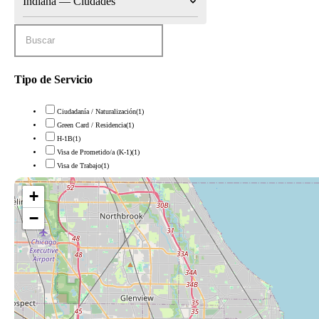
Indiana — Ciudades
Tipo de Servicio
Ciudadanía / Naturalización
(1)
Green Card / Residencia
(1)
H-1B
(1)
Visa de Prometido/a (K-1)
(1)
Visa de Trabajo
(1)
+
−