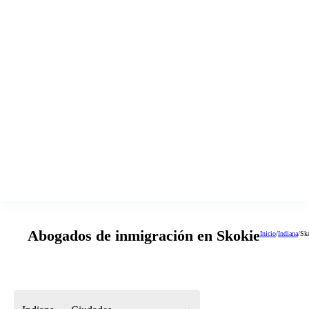
Abogados de inmigración en Skokie
Inicio
/
Indiana
/
Sk