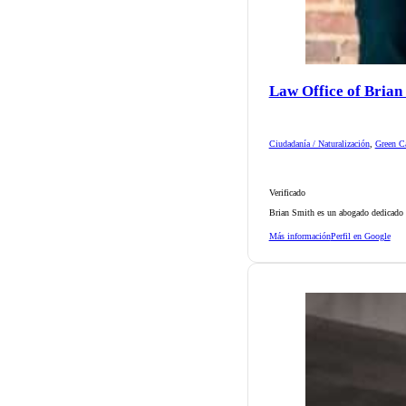
Law Office of Brian
Ciudadanía / Naturalización
,
Green Ca
Verificado
Brian Smith es un abogado dedicado d
Más información
Perfil en Google