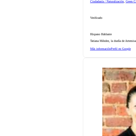
Ciudadanía / Naturalización
,
Green Ca
Verificado
Hispano Hablante
Tatiana Méndez, la dueña de Artemisa
Más información
Perfil en Google