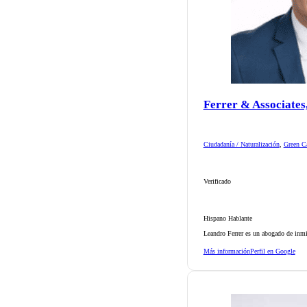
Ferrer & Associates
Ciudadanía / Naturalización
,
Green Ca
Verificado
Hispano Hablante
Leandro Ferrer es un abogado de inmi
Más información
Perfil en Google