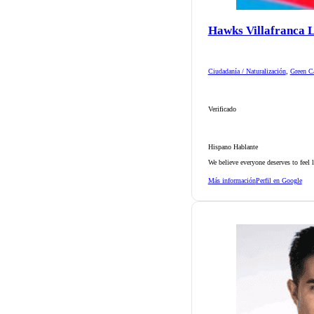
Hawks Villafranca 
Ciudadanía / Naturalización
,
Green Ca
Verificado
Hispano Hablante
We believe everyone deserves to feel 
Más información
Perfil en Google