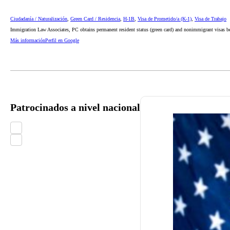
Ciudadanía / Naturalización
,
Green Card / Residencia
,
H-1B
,
Visa de Prometido/a (K-1)
,
Visa de Trabajo
Immigration Law Associates, PC obtains permanent resident status (green card) and nonimmigrant visas ben
Más información
Perfil en Google
Patrocinados a nivel nacional