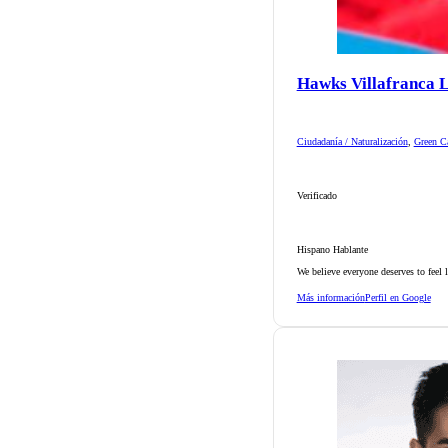
Hawks Villafranca 
Ciudadanía / Naturalización
,
Green Ca
Verificado
Hispano Hablante
We believe everyone deserves to feel 
Más información
Perfil en Google