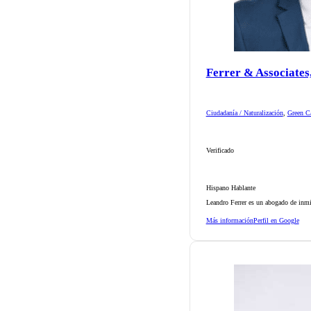
Ferrer & Associates
Ciudadanía / Naturalización
,
Green Ca
Verificado
Hispano Hablante
Leandro Ferrer es un abogado de inmi
Más información
Perfil en Google