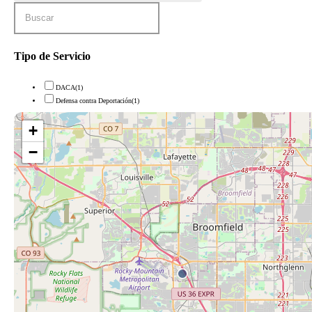
Tipo de Servicio
DACA
(1)
Defensa contra Deportación
(1)
+
−