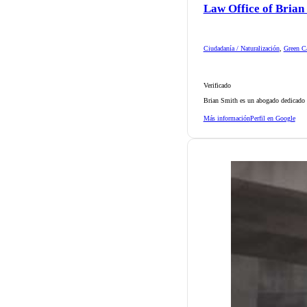
Law Office of Brian
Ciudadanía / Naturalización
,
Green Ca
Verificado
Brian Smith es un abogado dedicado d
Más información
Perfil en Google