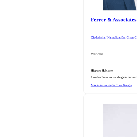
Ferrer & Associates
Ciudadanía / Naturalización
,
Green Ca
Verificado
Hispano Hablante
Leandro Ferrer es un abogado de inmi
Más información
Perfil en Google