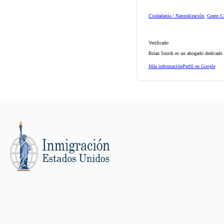
Ciudadanía / Naturalización
,
Green Ca
Verificado
Brian Smith es un abogado dedicado d
Más información
Perfil en Google