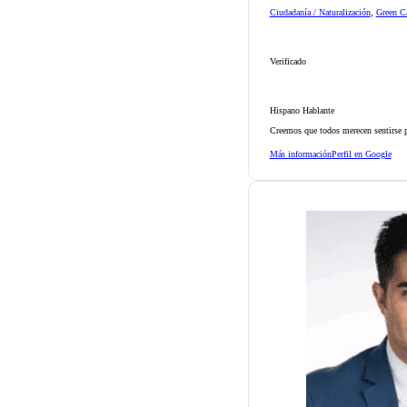
Ciudadanía / Naturalización
,
Green Ca
Verificado
Hispano Hablante
Creemos que todos merecen sentirse p
Más información
Perfil en Google