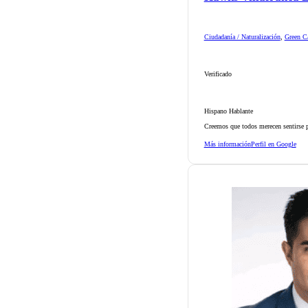
Ciudadanía / Naturalización
,
Green Ca
Verificado
Hispano Hablante
Creemos que todos merecen sentirse p
Más información
Perfil en Google