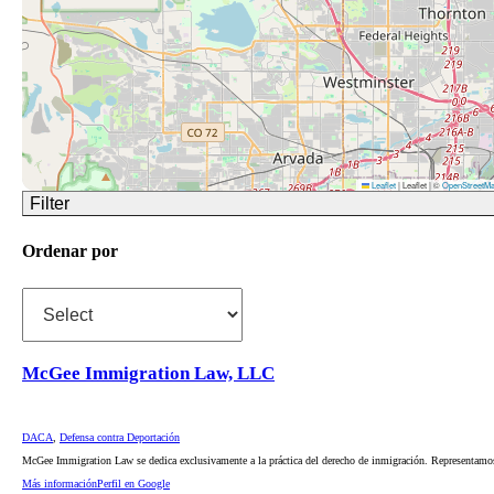
Leaflet
|
Leaflet | ©
OpenStreetM
Filter
Ordenar por
McGee Immigration Law, LLC
DACA
,
Defensa contra Deportación
McGee Immigration Law se dedica exclusivamente a la práctica del derecho de inmigración. Representamo
Más información
Perfil en Google