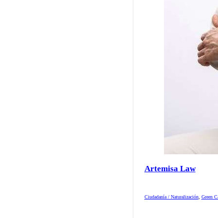
Artemisa Law
Ciudadanía / Naturalización
,
Green Ca