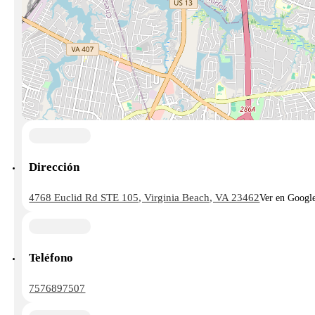
Dirección
4768 Euclid Rd STE 105, Virginia Beach, VA 23462
Ver en Googl
Teléfono
7576897507