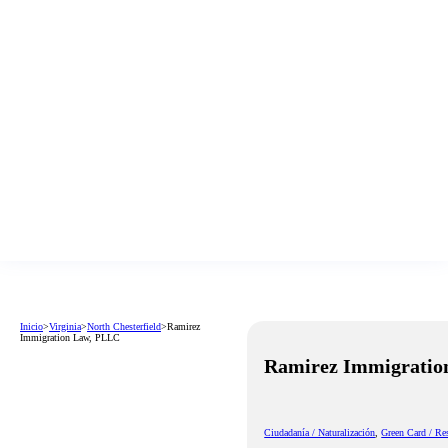
Inicio
>
Virginia
>
North Chesterfield
>
Ramirez
Immigration Law, PLLC
Ramirez Immigratio
Ciudadanía / Naturalización
,
Green Card / Re