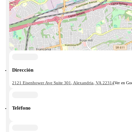
Dirección
2121 Eisenhower Ave Suite 301, Alexandria, VA 22314
Ver en Go
Teléfono