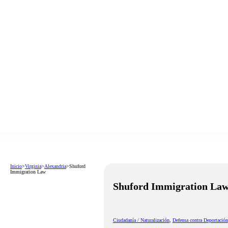
Inicio
>
Virginia
>
Alexandria
>
Shuford
Immigration Law
Shuford Immigration La
Ciudadanía / Naturalización
,
Defensa contra Deportación