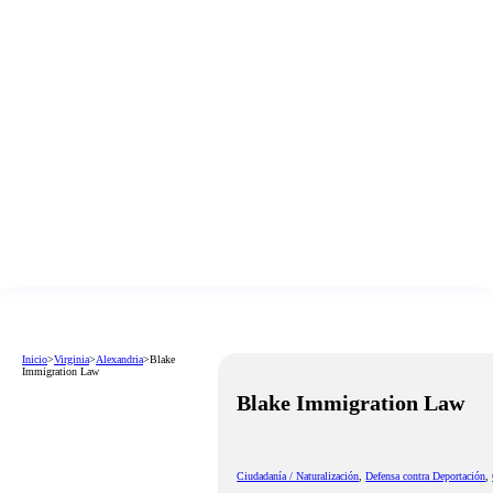
Inicio
>
Virginia
>
Alexandria
>
Blake
Immigration Law
Blake Immigration Law
Ciudadanía / Naturalización
,
Defensa contra Deportación
,