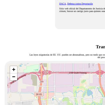
DACA
,
Defensa contra Deportación
Sitio web oficial del Departamento de Justicia d
crimen; buscar un castigo justo para quienes sean
Tram
Las leyes migratorias de EE. UU. pueden ser abrumadoras, pero no tenés que cru
del proc
+
−