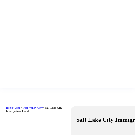
Inicio
>
Utah
>
West Valley City
>
Salt Lake City
Immigration Court
Salt Lake City Immigr