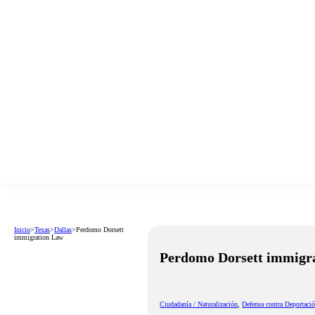
Inicio
>
Texas
>
Dallas
>
Perdomo Dorsett
immigration Law
Perdomo Dorsett immigr
Ciudadanía / Naturalización
,
Defensa contra Deportaci