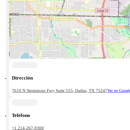
Dirección
7610 N Stemmons Fwy Suite 555, Dallas, TX 75247
Ver en Googl
Teléfono
+1 214-267-9300