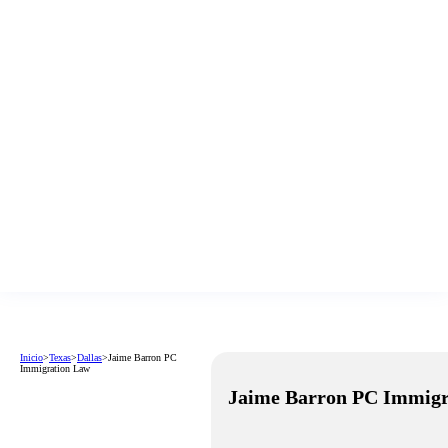
Inicio
>
Texas
>
Dallas
>
Jaime Barron PC
Immigration Law
Jaime Barron PC Immigr