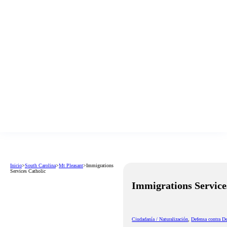
Inicio
>
South Carolina
>
Mt Pleasant
>
Immigrations
Services Catholic
Immigrations Service
Ciudadanía / Naturalización
,
Defensa contra D