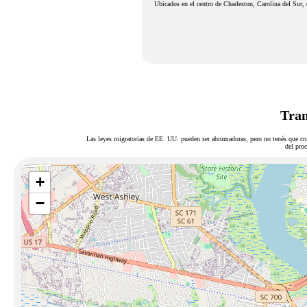
Ubicados en el centro de Charleston, Carolina del Sur, 
Tram
Las leyes migratorias de EE. UU. pueden ser abrumadoras, pero no tenés que cru
del proc
+
−