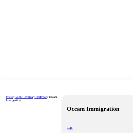
Inicio
>
South Carolina
>
Charleston
>
Occam
Immigration
Occam Immigration
Asilo