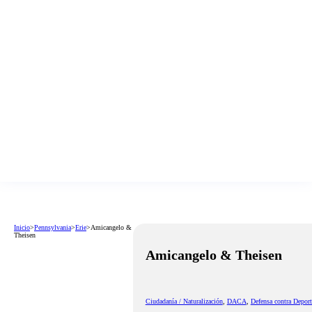
Inicio
>
Pennsylvania
>
Erie
>
Amicangelo &
Theisen
Amicangelo & Theisen
Ciudadanía / Naturalización
,
DACA
,
Defensa contra Deport