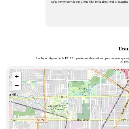
We’re here to provide our clients with the highest level of expertise 
Tram
Las leyes migratorias de EE. UU. pueden ser abrumadoras, pero no tenés que cru
del proc
+
−