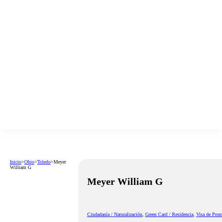
Inicio
>
Ohio
>
Toledo
>
Meyer
William G
Meyer William G
Ciudadanía / Naturalización
,
Green Card / Residencia
,
Visa de Prom