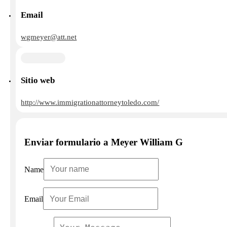
Email
wgmeyer@att.net
Sitio web
http://www.immigrationattorneytoledo.com/
Enviar formulario a Meyer William G
Name
Email