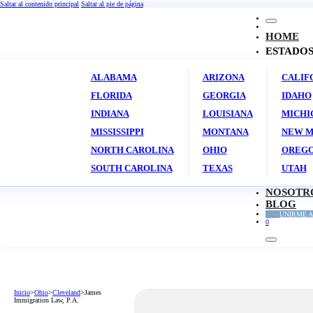
Saltar al contenido principal
Saltar al pie de página
HOME
ESTADO
ALABAMA
ARIZONA
CALIF
FLORIDA
GEORGIA
IDAHO
INDIANA
LOUISIANA
MICHI
MISSISSIPPI
MONTANA
NEW M
NORTH CAROLINA
OHIO
OREG
SOUTH CAROLINA
TEXAS
UTAH
NOSOTR
BLOG
UNIRME A
0
Inicio
>
Ohio
>
Cleveland
>
James
Immigration Law, P.A.