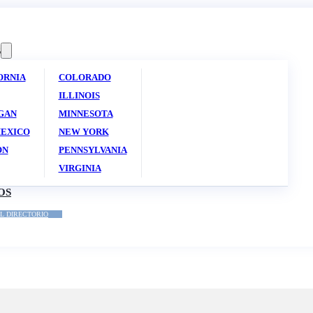
S
ORNIA
COLORADO
ILLINOIS
GAN
MINNESOTA
EXICO
NEW YORK
ON
PENNSYLVANIA
VIRGINIA
OS
L DIRECTORIO