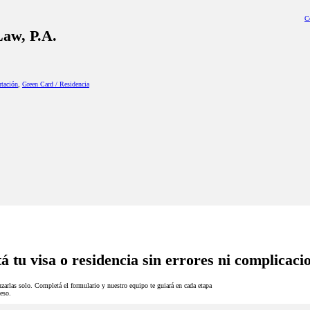
C
aw, P.A.
rtación
,
Green Card / Residencia
á tu visa o residencia sin errores ni complicaci
zarlas solo. Completá el formulario y nuestro equipo te guiará en cada etapa
eso.