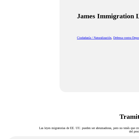
James Immigration L
Ciudadanía / Naturalización
,
Defensa contra Depo
Tramit
Las leyes migratorias de EE. UU. pueden ser abrumadoras, pero no tenés que cru
del proc