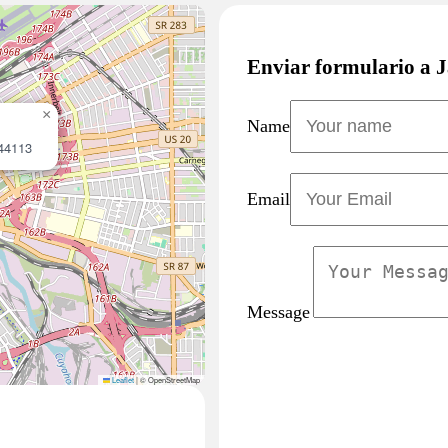
Enviar formulario a 
×
Name
 44113
Email
Message
Leaflet
|
© OpenStreetMap