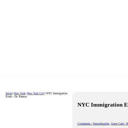
Inicio
>
New York
>
New York City
>
NYC Immigration
Evals - Dr. Ramos
NYC Immigration Ev
Ciudadanía / Naturalización
,
Green Card / R