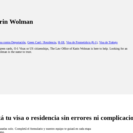
arin Wolman
sa contra Deportación
,
Green Card / Residencia
,
H-1B
,
Visa de Prometido/a (K-1)
,
Visa de Trabajo
green cards, O-1 Visas or US citizenships, The Law Office of Karin Wolman is here to help. Looking for an
lman is the name to trust.
á tu visa o residencia sin errores ni complicaci
zarlas solo. Completá el formulario y nuestro equipo te guiará en cada etapa
eso.