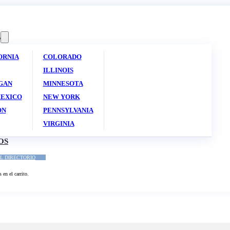
S
ORNIA
COLORADO
ILLINOIS
GAN
MINNESOTA
EXICO
NEW YORK
ON
PENNSYLVANIA
VIRGINIA
OS
L DIRECTORIO
en el carrito.