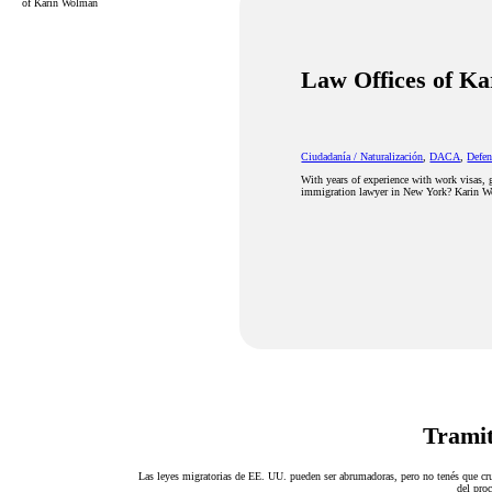
of Karin Wolman
Law Offices of K
Ciudadanía / Naturalización
,
DACA
,
Defen
With years of experience with work visas, 
immigration lawyer in New York? Karin Wo
Tramit
Las leyes migratorias de EE. UU. pueden ser abrumadoras, pero no tenés que cru
del proc