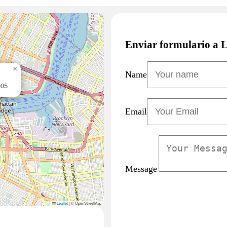
Enviar formulario a 
×
Name
005
Email
Message
Leaflet
|
© OpenStreetMap