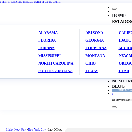
Saltar al contenido principal
Saltar al pie de página
HOME
ESTADO
ALABAMA
ARIZONA
CALIF
FLORIDA
GEORGIA
IDAHO
INDIANA
LOUISIANA
MICHI
MISSISSIPPI
MONTANA
NEW M
NORTH CAROLINA
OHIO
OREG
SOUTH CAROLINA
TEXAS
UTAH
NOSOTR
BLOG
UNIRME A
0
No hay productos 
Inicio
>
New York
>
New York City
>
Law Offices