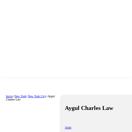
Inicio
>
New York
>
New York City
>
Aygul
Charles Law
Aygul Charles Law
Asilo