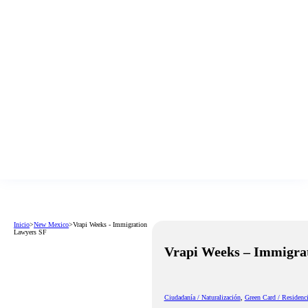
Inicio
>
New Mexico
>
Vrapi Weeks - Immigration
Lawyers SF
Vrapi Weeks – Immigra
Ciudadanía / Naturalización
,
Green Card / Residenc