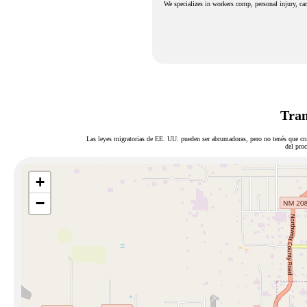
We specializes in workers comp, personal injury, car
Tram
Las leyes migratorias de EE. UU. pueden ser abrumadoras, pero no tenés que cru
del proc
+
−