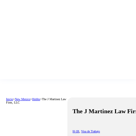
Inicio
>
New Mexico
>
Hobbs
>
The J Martinez Law
Firm, LLC
The J Martinez Law Fi
H-1B
,
Visa de Trabajo