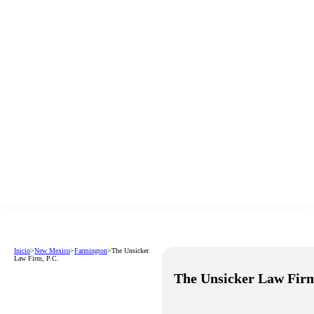
Inicio
>
New Mexico
>
Farmington
>
The Unsicker
Law Firm, P.C.
The Unsicker Law Firm