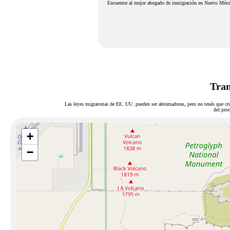
Encuentre al mejor abogado de inmigración en Nuevo México. 
Tram
Las leyes migratorias de EE. UU. pueden ser abrumadoras, pero no tenés que cru
del proc
+
−