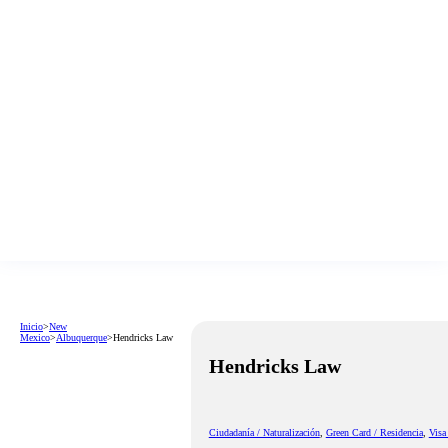
Inicio
>
New
Mexico
>
Albuquerque
>
Hendricks Law
Hendricks Law
Ciudadanía / Naturalización
,
Green Card / Residencia
,
Visa