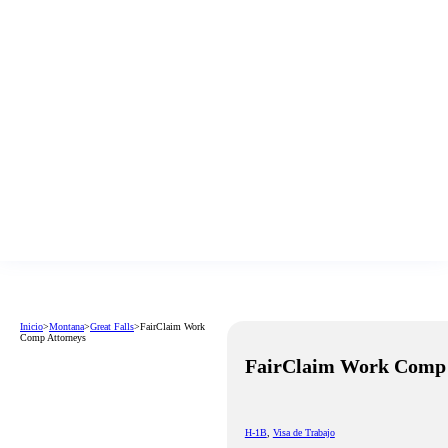
Inicio
>
Montana
>
Great Falls
>
FairClaim Work
Comp Attorneys
FairClaim Work Comp 
H-1B
,
Visa de Trabajo