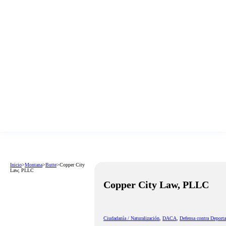
Inicio
>
Montana
>
Butte
>
Copper City
Law, PLLC
Copper City Law, PLLC
Ciudadanía / Naturalización
,
DACA
,
Defensa contra Deport