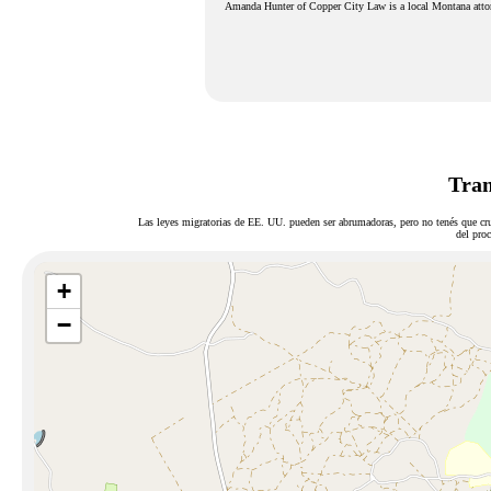
Amanda Hunter of Copper City Law is a local Montana attorne
Tram
Las leyes migratorias de EE. UU. pueden ser abrumadoras, pero no tenés que cru
del proc
+
−