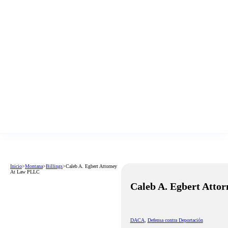
Inicio
>
Montana
>
Billings
>
Caleb A. Egbert Attorney
At Law PLLC
Caleb A. Egbert Atto
DACA
,
Defensa contra Deportación