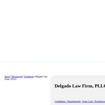
Inicio
>
Mississippi
>
Southaven
>
Delgado Law
Firm, PLLC
Delgado Law Firm, PLL
Ciudadanía / Naturalización
,
Green Card / Residencia