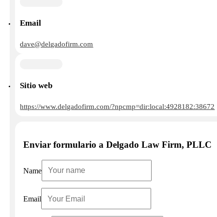
Email
dave@delgadofirm.com
Sitio web
https://www.delgadofirm.com/?npcmp=dir:local:4928182:38672
Enviar formulario a Delgado Law Firm, PLLC
Name
Email