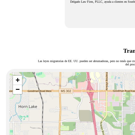
Delgado Law Firm, PLLC, ayuda a clientes en Southav
Tram
Las leyes migratorias de EE. UU. pueden ser abrumadoras, pero no tenés que cru
del proc
+
−