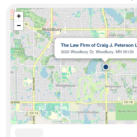
+
−
The Law Firm of Craig J. Peterson L
3020 Woodbury Dr, Woodbury, MN 55129