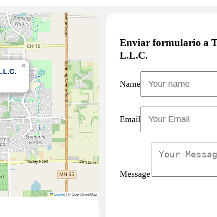
Enviar formulario a T
L.L.C.
×
.L.C.
Name
Email
Message
Leaflet
|
© OpenStreetMap