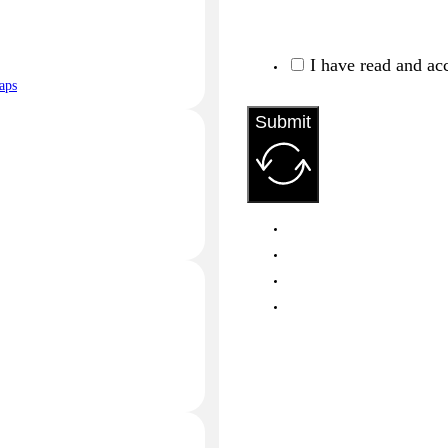
I have read and ac
aps
Submit