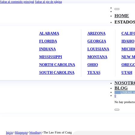
Saltar al contenido principal
Saltar al pie de página
HOME
ESTADO
ALABAMA
ARIZONA
CALIF
FLORIDA
GEORGIA
IDAHO
INDIANA
LOUISIANA
MICHI
MISSISSIPPI
MONTANA
NEW M
NORTH CAROLINA
OHIO
OREG
SOUTH CAROLINA
TEXAS
UTAH
NOSOTR
BLOG
UNIRME A
0
No hay productos 
Inicio
>
Minnesota
>
Woodbury
>
The Law Firm of Craig