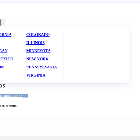
S
ORNIA
COLORADO
ILLINOIS
GAN
MINNESOTA
EXICO
NEW YORK
ON
PENNSYLVANIA
VIRGINIA
OS
L DIRECTORIO
en el carrito.