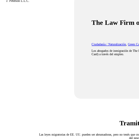
J. Peterson L.L.C.
The Law Firm of
Ciudadanía / Naturalización
,
Green Ca
Los abogados de inmigración de The L
Card) a través del empleo.
Tramit
Las leyes migratorias de EE. UU. pueden ser abrumadoras, pero no tenés que cru
del proc