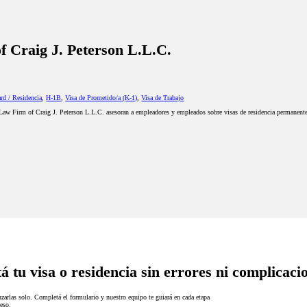
 Craig J. Peterson L.L.C.
rd / Residencia
,
H-1B
,
Visa de Prometido/a (K-1)
,
Visa de Trabajo
aw Firm of Craig J. Peterson L.L.C. asesoran a empleadores y empleados sobre visas de residencia permanent
á tu visa o residencia sin errores ni complicaci
zarlas solo. Completá el formulario y nuestro equipo te guiará en cada etapa
eso.