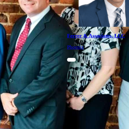
Ferrer & Associates, LLC
Phoenix