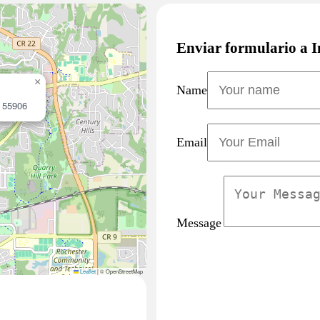
Enviar formulario a 
×
Name
 55906
Email
Message
Leaflet
|
© OpenStreetMap