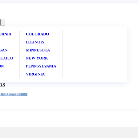
S
ORNIA
COLORADO
ILLINOIS
GAN
MINNESOTA
EXICO
NEW YORK
ON
PENNSYLVANIA
VIRGINIA
OS
L DIRECTORIO