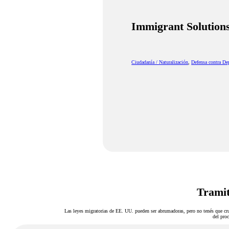
Immigrant Solution
Ciudadanía / Naturalización
,
Defensa contra De
Tramit
Las leyes migratorias de EE. UU. pueden ser abrumadoras, pero no tenés que cru
del proc