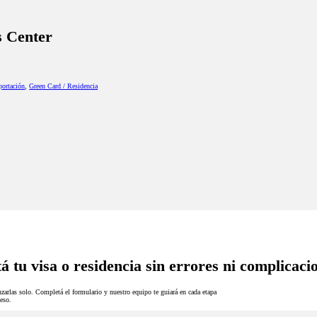
s Center
portación
,
Green Card / Residencia
á tu visa o residencia sin errores ni complicaci
zarlas solo. Completá el formulario y nuestro equipo te guiará en cada etapa
eso.