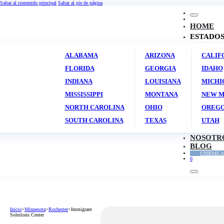
Saltar al contenido principal
Saltar al pie de página
HOME
ESTADO
ALABAMA
ARIZONA
CALIF
FLORIDA
GEORGIA
IDAHO
INDIANA
LOUISIANA
MICHI
MISSISSIPPI
MONTANA
NEW M
NORTH CAROLINA
OHIO
OREG
SOUTH CAROLINA
TEXAS
UTAH
NOSOTR
BLOG
UNIRME A
0
Inicio
>
Minnesota
>
Rochester
>
Immigrant
Solutions Center