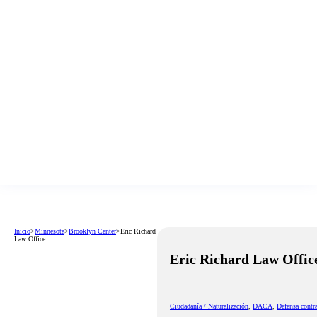
Inicio
>
Minnesota
>
Brooklyn Center
>
Eric Richard
Law Office
Eric Richard Law Offic
Ciudadanía / Naturalización
,
DACA
,
Defensa contr