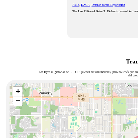
Asilo
,
DACA
,
Defensa contra Deportación
The Law Office of Brian T. Richards, located in Lans
Tram
Las leyes migratorias de EE. UU. pueden ser abrumadoras, pero no tenés que cru
del proc
+
−