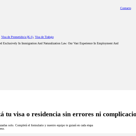
Contacto
,
Visa de Prometido/a (K-1)
,
Visa de Trabajo
ed Exclusively In Immigration And Naturalization Law. Our Vast Experience In Employment And
á tu visa o residencia sin errores ni complicaci
zarlas solo. Completá el formulario y nuestro equipo te guiará en cada etapa
eso.