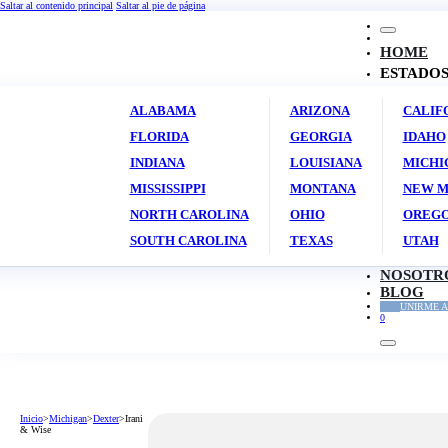
Saltar al contenido principal
Saltar al pie de página
HOME
ESTADO
ALABAMA
ARIZONA
CALIF
FLORIDA
GEORGIA
IDAHO
INDIANA
LOUISIANA
MICHI
MISSISSIPPI
MONTANA
NEW M
NORTH CAROLINA
OHIO
OREG
SOUTH CAROLINA
TEXAS
UTAH
NOSOTR
BLOG
UNIRME A
0
Inicio
>
Michigan
>
Dexter
>
Irani
& Wise