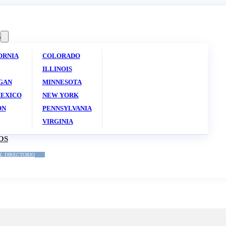
S
ORNIA
COLORADO
ILLINOIS
GAN
MINNESOTA
EXICO
NEW YORK
ON
PENNSYLVANIA
VIRGINIA
OS
L DIRECTORIO