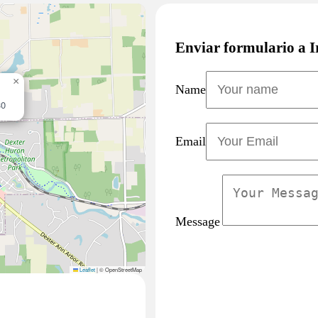
Enviar formulario a 
×
Name
30
Email
Message
Leaflet
|
© OpenStreetMap