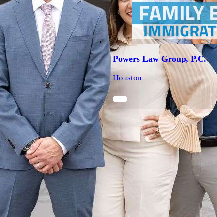
Powers Law Group, P.C.
Houston