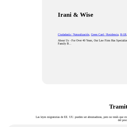
Irani & Wise
Ciudadanía / Naturalización
,
Green Card / Residencia
,
H-1B
About Us - For Over 40 Years, Our Law Firm Has Specializ
Family B...
Tramit
Las leyes migratorias de EE. UU. pueden ser abrumadoras, pero no tenés que cru
del proc