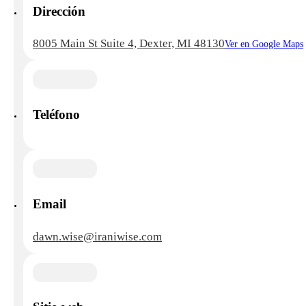
Dirección
8005 Main St Suite 4, Dexter, MI 48130
Ver en Google Maps
Teléfono
Email
dawn.wise@iraniwise.com