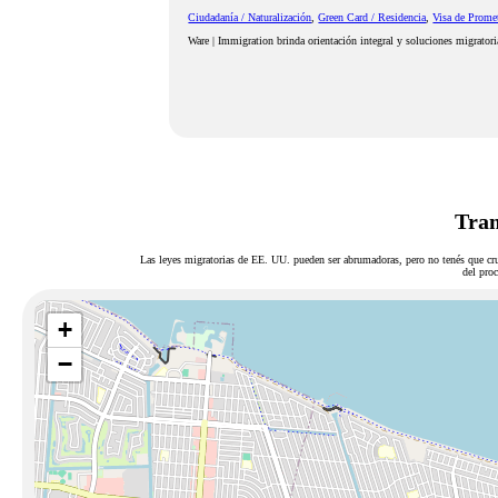
Ciudadanía / Naturalización
,
Green Card / Residencia
,
Visa de Prome
Ware | Immigration brinda orientación integral y soluciones migrator
Tram
Las leyes migratorias de EE. UU. pueden ser abrumadoras, pero no tenés que cru
del proc
+
−