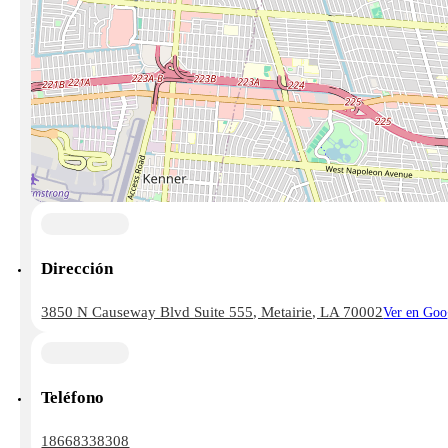
Dirección
3850 N Causeway Blvd Suite 555, Metairie, LA 70002
Ver en Goo
Teléfono
18668338308