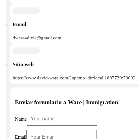
Email
dware4dixie@gmail.com
Sitio web
https://www.david-ware.com/?npcmp=dir:local:1897739:70002
Enviar formulario a Ware | Immigration
Name
Email