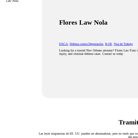
Law Nola
Flores Law Nola
DACA
,
Defensa contra Deportación
,
H-1B
,
Visa de Trabajo
Looking for a trusted New Orleans attorney? Flores Law Firm i
injury, and criminal defense cases. Contact us today
Tramit
Las leyes migratorias de EE. UU. pueden ser abrumadoras, pero no tenés que cru
del proc