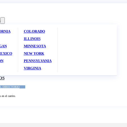
S
ORNIA
COLORADO
ILLINOIS
GAN
MINNESOTA
EXICO
NEW YORK
ON
PENNSYLVANIA
VIRGINIA
OS
L DIRECTORIO
en el carrito.