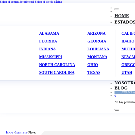
Saltar al contenido principal
Saltar al pie de página
HOME
ESTADO
ALABAMA
ARIZONA
CALIF
FLORIDA
GEORGIA
IDAHO
INDIANA
LOUISIANA
MICHI
MISSISSIPPI
MONTANA
NEW M
NORTH CAROLINA
OHIO
OREG
SOUTH CAROLINA
TEXAS
UTAH
NOSOTR
BLOG
UNIRME A
0
No hay productos 
Inicio
>
Louisiana
>
Flores