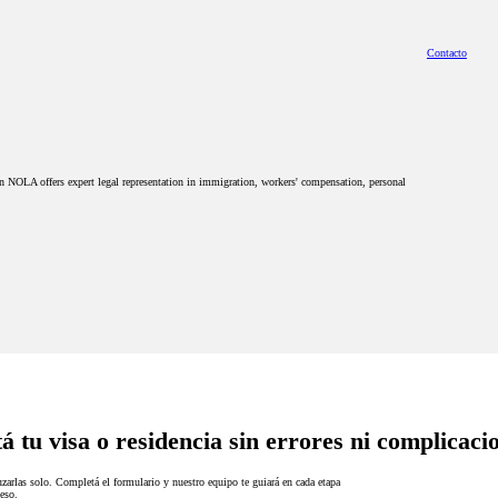
Contacto
n NOLA offers expert legal representation in immigration, workers' compensation, personal
á tu visa o residencia sin errores ni complicaci
zarlas solo. Completá el formulario y nuestro equipo te guiará en cada etapa
eso.