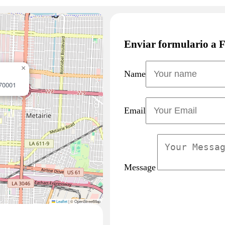
Enviar formulario a 
×
Name
 70001
Email
Message
Leaflet
|
© OpenStreetMap