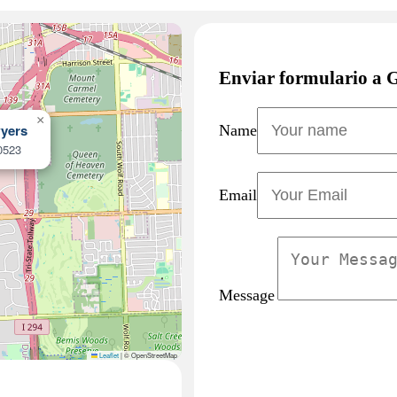
Enviar formulario a 
×
wyers
Name
0523
Email
Message
Leaflet
|
© OpenStreetMap