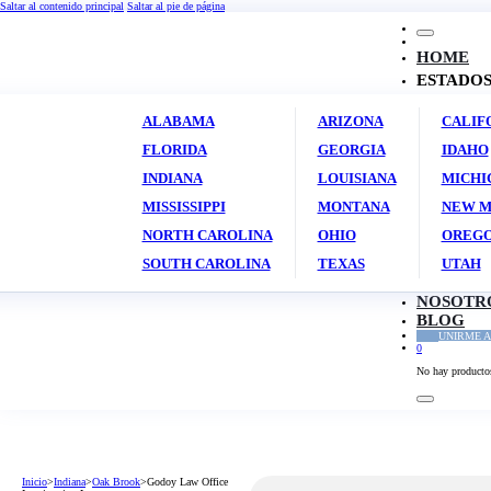
Saltar al contenido principal
Saltar al pie de página
HOME
ESTADO
ALABAMA
ARIZONA
CALIF
FLORIDA
GEORGIA
IDAHO
INDIANA
LOUISIANA
MICHI
MISSISSIPPI
MONTANA
NEW M
NORTH CAROLINA
OHIO
OREG
SOUTH CAROLINA
TEXAS
UTAH
NOSOTR
BLOG
UNIRME A
0
No hay productos 
Inicio
>
Indiana
>
Oak Brook
>
Godoy Law Office