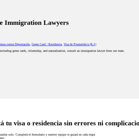
e Immigration Lawyers
ensa contra Deportación
,
Green Card / Residencia
,
Visa de Prometido/a (K-1)
including green cards, citizenship, and naturalization, consult an immigration lawyer from our team.
á tu visa o residencia sin errores ni complicaci
zarlas solo. Completá el formulario y nuestro equipo te guiará en cada etapa
eso.