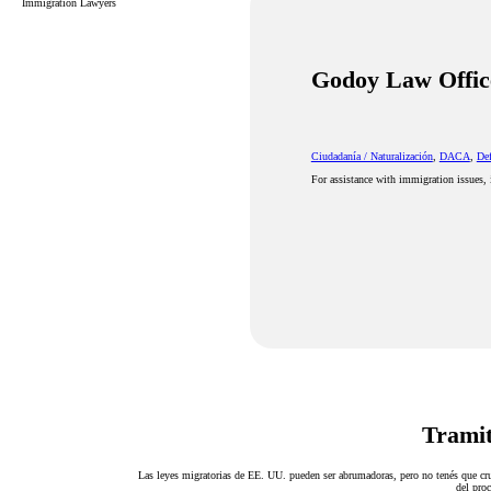
Immigration Lawyers
Godoy Law Offic
Ciudadanía / Naturalización
,
DACA
,
Def
For assistance with immigration issues, 
Tramit
Las leyes migratorias de EE. UU. pueden ser abrumadoras, pero no tenés que cru
del proc