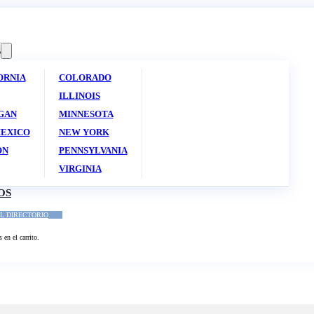
S
ORNIA
COLORADO
ILLINOIS
GAN
MINNESOTA
EXICO
NEW YORK
ON
PENNSYLVANIA
VIRGINIA
OS
L DIRECTORIO
en el carrito.