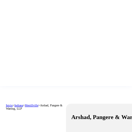
Inicio
>
Indiana
>
Merrillville
>
Arshad, Pangere &
Warring, LLP
Arshad, Pangere & War