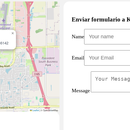
Enviar formulario a 
×
Name
46142
Email
Message
Leaflet
|
© OpenStreetMap