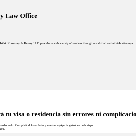
y Law Office
-1494. Krasutsky & Hevery LLC provides a wide variety of services through our skilled and reliable attorneys.
á tu visa o residencia sin errores ni complicaci
zarlas solo. Completá el formulario y nuestro equipo te guiará en cada etapa
eso.