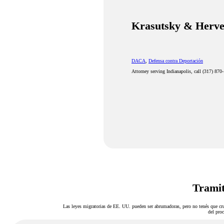
Krasutsky & Herve
DACA
,
Defensa contra Deportación
Attorney serving Indianapolis, call (317) 870
Tramit
Las leyes migratorias de EE. UU. pueden ser abrumadoras, pero no tenés que cru
del proc