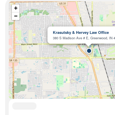
+
−
Krasutsky & Hervey Law Office
380 S Madison Ave # E, Greenwood, IN 