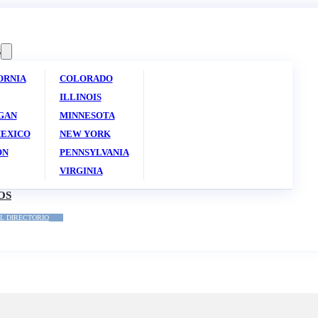
S
ORNIA
COLORADO
ILLINOIS
GAN
MINNESOTA
EXICO
NEW YORK
ON
PENNSYLVANIA
VIRGINIA
OS
L DIRECTORIO