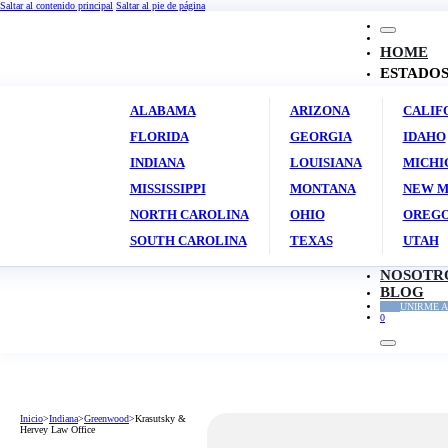
Saltar al contenido principal
Saltar al pie de página
HOME
ESTADO
ALABAMA
ARIZONA
CALIF
FLORIDA
GEORGIA
IDAHO
INDIANA
LOUISIANA
MICHI
MISSISSIPPI
MONTANA
NEW M
NORTH CAROLINA
OHIO
OREG
SOUTH CAROLINA
TEXAS
UTAH
NOSOTR
BLOG
UNIRME A
0
Inicio
>
Indiana
>
Greenwood
>
Krasutsky &
Hervey Law Office