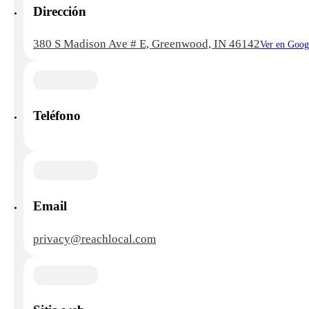
Dirección
380 S Madison Ave # E, Greenwood, IN 46142
Ver en Goog
Teléfono
Email
privacy@reachlocal.com