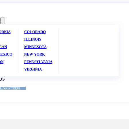
S
ORNIA
COLORADO
ILLINOIS
GAN
MINNESOTA
EXICO
NEW YORK
ON
PENNSYLVANIA
VIRGINIA
OS
L DIRECTORIO