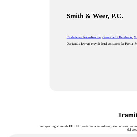
Smith & Weer, P.C.
Ciudadanía / Naturalización
,
Green Card / Residencia
,
Vi
Our family lawyers provide legal assistance for Peoria, P
Tramit
Las leyes migratorias de EE. UU. pueden ser abrumadoras, pero no tenés que cru
del proc