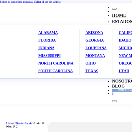
Saltar al contenido principal
Saltar al pie de página
HOME
ESTADO
ALABAMA
ARIZONA
CALIF
FLORIDA
GEORGIA
IDAHO
INDIANA
LOUISIANA
MICHI
MISSISSIPPI
MONTANA
NEW M
NORTH CAROLINA
OHIO
OREG
SOUTH CAROLINA
TEXAS
UTAH
NOSOTR
BLOG
UNIRME A
0
Inicio
>
Illinois
>
Peoria
>
Smith &
Weer, P.C.