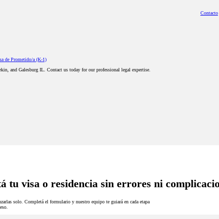
Contacto
sa de Prometido/a (K-1)
ekin, and Galesburg IL. Contact us today for our professional legal expertise.
á tu visa o residencia sin errores ni complicaci
zarlas solo. Completá el formulario y nuestro equipo te guiará en cada etapa
eso.