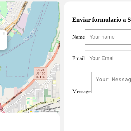
Enviar formulario a S
×
Name
Email
Message
Leaflet
|
© OpenStreetMap