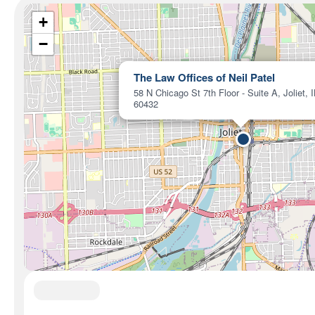
+
−
The Law Offices of Neil Patel
58 N Chicago St 7th Floor - Suite A, Joliet, I
60432