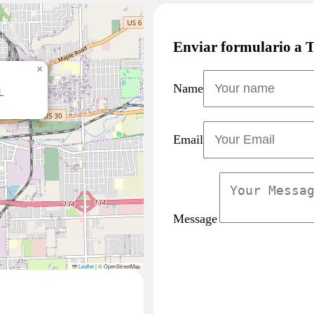
Enviar formulario a T
×
Name
L
Email
Message
Leaflet
|
© OpenStreetMap