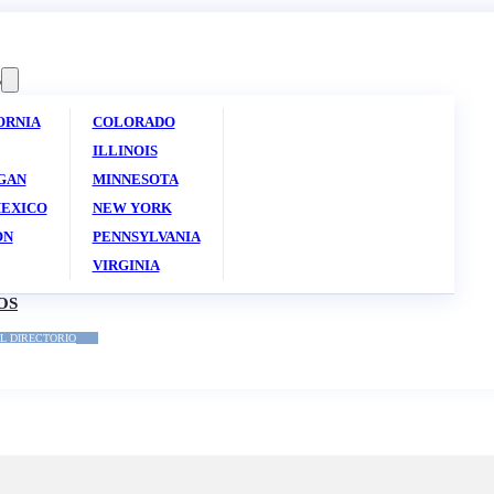
S
ORNIA
COLORADO
ILLINOIS
GAN
MINNESOTA
EXICO
NEW YORK
ON
PENNSYLVANIA
VIRGINIA
OS
L DIRECTORIO