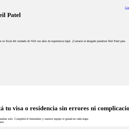
Con
il Patel
un ex fiscal del condado de Will con años de experiencia legal. ¡Contacte al abogado penalista Neil Patel para
á tu visa o residencia sin errores ni complicaci
zarlas solo. Completá el formulario y nuestro equipo te guiará en cada etapa
eso.