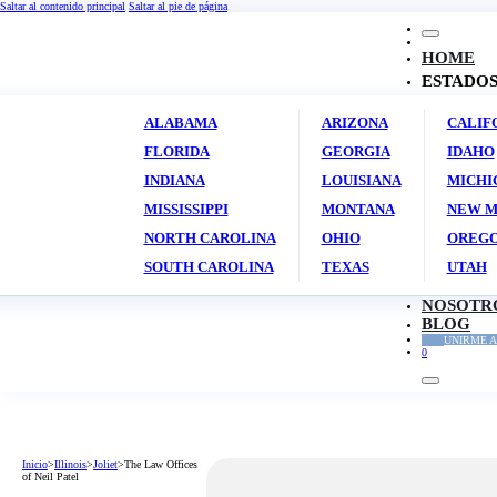
Saltar al contenido principal
Saltar al pie de página
HOME
ESTADO
ALABAMA
ARIZONA
CALIF
FLORIDA
GEORGIA
IDAHO
INDIANA
LOUISIANA
MICHI
MISSISSIPPI
MONTANA
NEW M
NORTH CAROLINA
OHIO
OREG
SOUTH CAROLINA
TEXAS
UTAH
NOSOTR
BLOG
UNIRME A
0
Inicio
>
Illinois
>
Joliet
>
The Law Offices
of Neil Patel