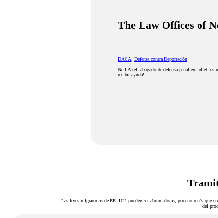
The Law Offices of Ne
DACA
,
Defensa contra Deportación
Neil Patel, abogado de defensa penal en Joliet, es 
recibir ayuda!
Tramit
Las leyes migratorias de EE. UU. pueden ser abrumadoras, pero no tenés que cru
del proc