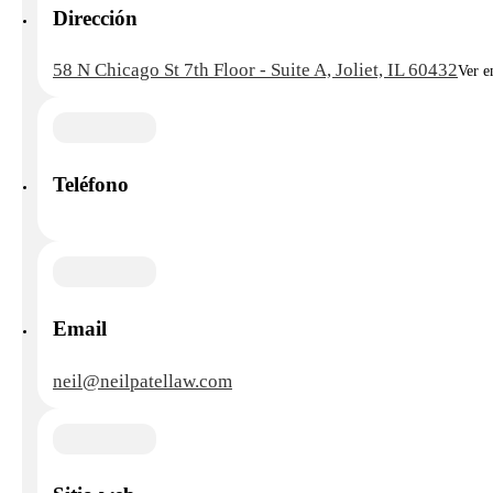
Dirección
58 N Chicago St 7th Floor - Suite A, Joliet, IL 60432
Ver e
Teléfono
Email
neil@neilpatellaw.com