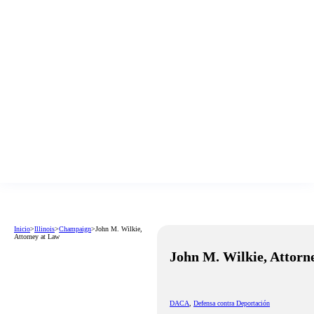
Inicio
>
Illinois
>
Champaign
>
John M. Wilkie,
Attorney at Law
John M. Wilkie, Attorn
DACA
,
Defensa contra Deportación