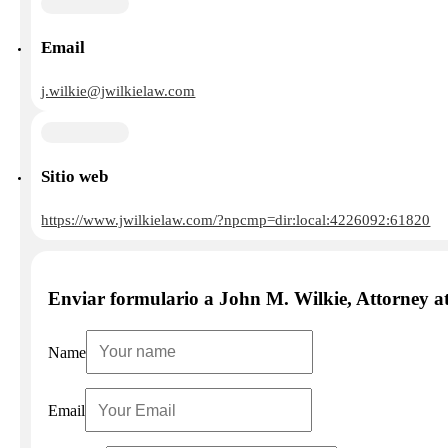
Email
j.wilkie@jwilkielaw.com
Sitio web
https://www.jwilkielaw.com/?npcmp=dir:local:4226092:61820
Enviar formulario a John M. Wilkie, Attorney 
Name
Email