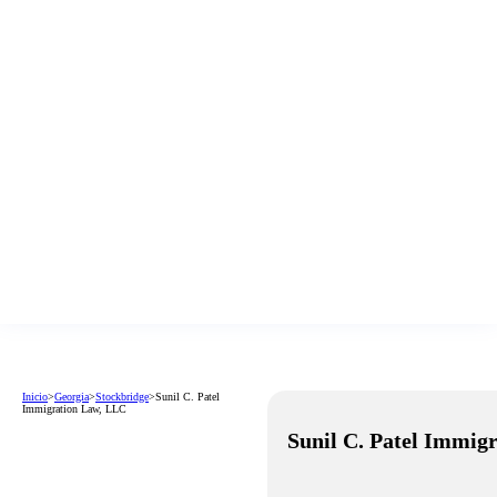
Inicio
>
Georgia
>
Stockbridge
>
Sunil C. Patel
Immigration Law, LLC
Sunil C. Patel Immig