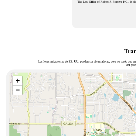
The Law Office of Robert J. Pinnero P.C., is ded
Tram
Las leyes migratorias de EE. UU. pueden ser abrumadoras, pero no tenés que cru
del proc
+
−