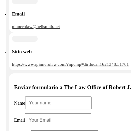
Email
pinnerolaw@bellsouth.net
Sitio web
https://www.rpinnerolaw.com/?npcmp=dir:local:1621348:31701
Enviar formulario a The Law Office of Robert J.
Name
Email