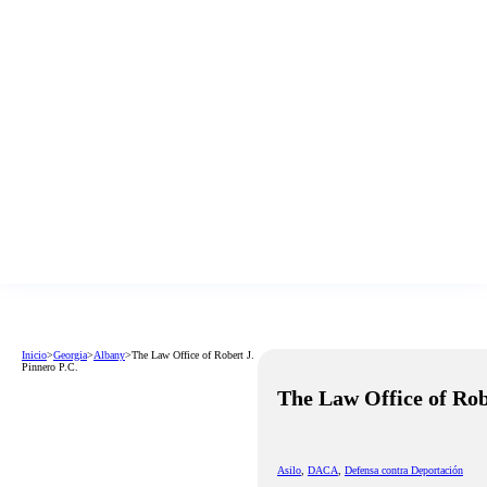
Inicio
>
Georgia
>
Albany
>
The Law Office of Robert J.
Pinnero P.C.
The Law Office of Rob
Asilo
,
DACA
,
Defensa contra Deportación