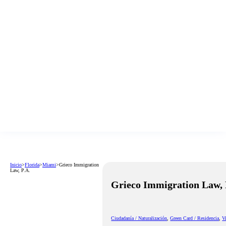
Inicio
>
Florida
>
Miami
>
Grieco Immigration
Law, P.A.
Grieco Immigration Law, 
Ciudadanía / Naturalización
,
Green Card / Residencia
,
V