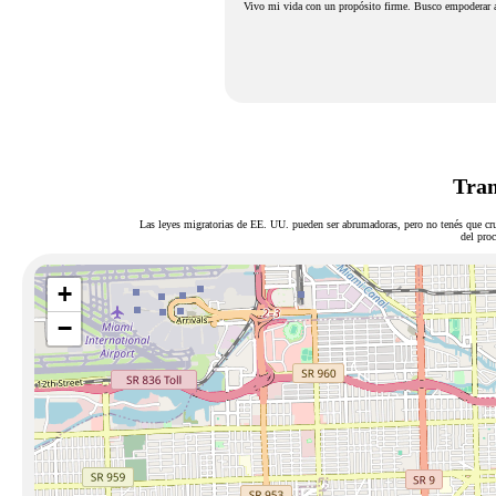
Vivo mi vida con un propósito firme. Busco empoderar 
Tram
Las leyes migratorias de EE. UU. pueden ser abrumadoras, pero no tenés que cru
del proc
+
−