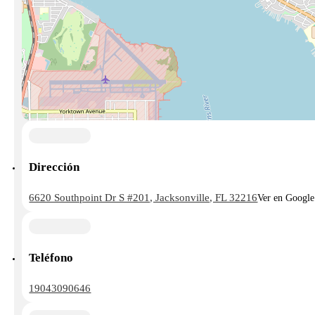
Dirección
6620 Southpoint Dr S #201, Jacksonville, FL 32216
Ver en Googl
Teléfono
19043090646