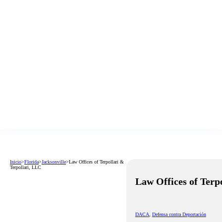
Inicio
>
Florida
>
Jacksonville
>
Law Offices of Terpollari &
Terpollari, LLC
Law Offices of Terp
DACA
,
Defensa contra Deportación